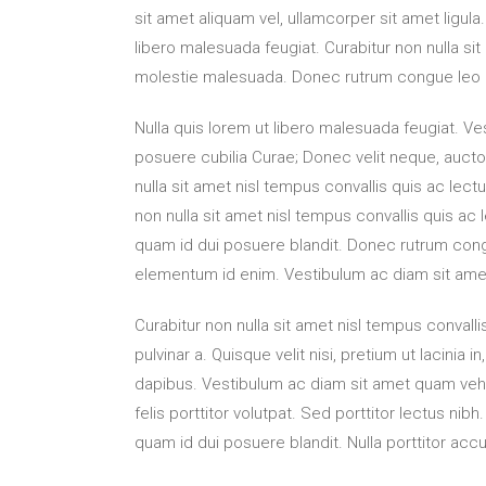
sit amet aliquam vel, ullamcorper sit amet ligu
libero malesuada feugiat. Curabitur non nulla sit
molestie malesuada. Donec rutrum congue leo 
Nulla quis lorem ut libero malesuada feugiat. Ves
posuere cubilia Curae; Donec velit neque, auctor
nulla sit amet nisl tempus convallis quis ac lectu
non nulla sit amet nisl tempus convallis quis ac 
quam id dui posuere blandit. Donec rutrum congue
elementum id enim. Vestibulum ac diam sit ame
Curabitur non nulla sit amet nisl tempus convallis
pulvinar a. Quisque velit nisi, pretium ut lacinia
dapibus. Vestibulum ac diam sit amet quam vehi
felis porttitor volutpat. Sed porttitor lectus nib
quam id dui posuere blandit. Nulla porttitor acc